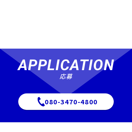
APPLICATION
応募
080-3470-4800