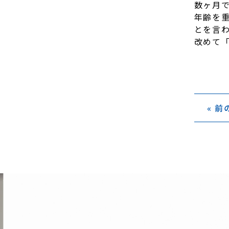
数ヶ月
年齢を
とを言
改めて「
« 