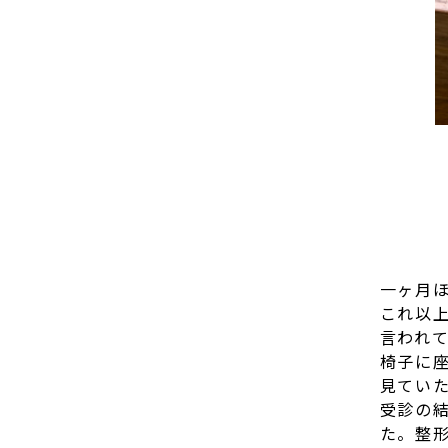
一ヶ月
これ以
言われ
椅子に
見てい
受診の
た。整