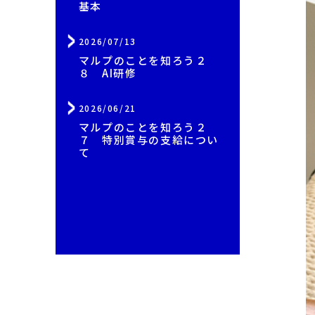
基本
2026/07/13
マルプのことを知ろう２
８ AI研修
2026/06/21
マルプのことを知ろう２
７ 特別賞与の支給につい
て